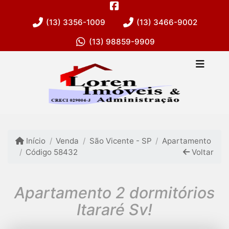
(13) 3356-1009
(13) 3466-9002
(13) 98859-9909
Início
Venda
São Vicente - SP
Apartamento
Código 58432
Voltar
Apartamento 2 dormitórios
Itararé Sv!