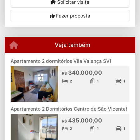
Solicitar visita
Fazer proposta
Veja também
Apartamento 2 dormitórios Vila Valença SV!
340.000,00
R$
2
1
1
Apartamento 2 Dormitórios Centro de São Vicente!
435.000,00
R$
2
1
1