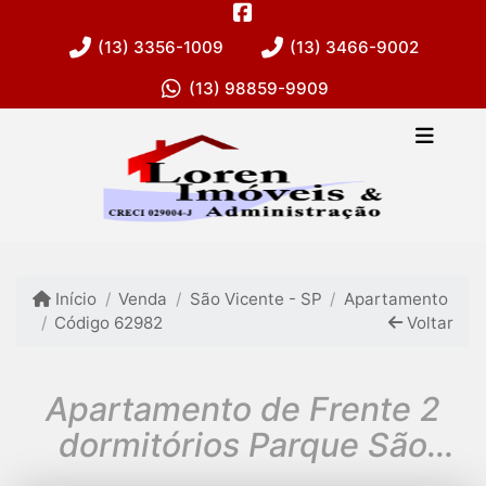
(13) 3356-1009
(13) 3466-9002
(13) 98859-9909
Início
Venda
São Vicente - SP
Apartamento
Código 62982
Voltar
Apartamento de Frente 2
dormitórios Parque São
Vicente !