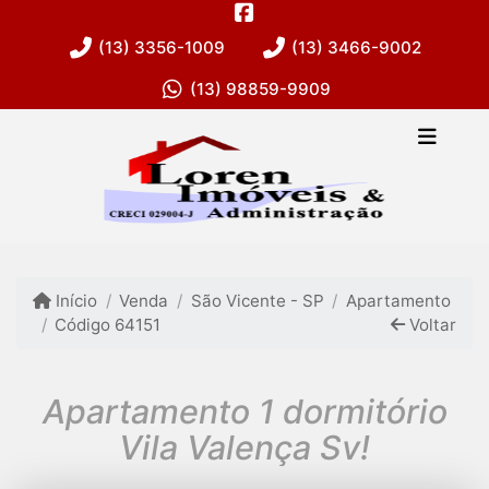
(13) 3356-1009
(13) 3466-9002
(13) 98859-9909
Início
Venda
São Vicente - SP
Apartamento
Código 64151
Voltar
Apartamento 1 dormitório
Vila Valença Sv!