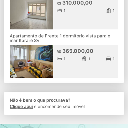
310.000,00
R$
1
1
Apartamento de Frente 1 dormitório vista para o
mar Itararé Sv!
365.000,00
R$
1
1
1
Não é bem o que procurava?
Clique aqui
e encomende seu imóvel