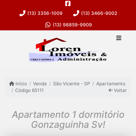
(13) 3356-1009
(13) 3466-9002
(13) 98859-9909
Início
Venda
São Vicente - SP
Apartamento
Código 65111
Voltar
Apartamento 1 dormitório
Gonzaguinha Sv!